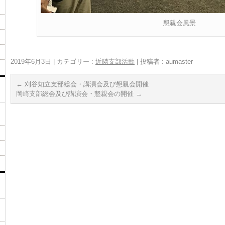
懇親会風景
2019年6月3日
|
カテゴリー :
近隣支部活動
|
投稿者 : aumaster
←
刈谷知立支部総会・講演会及び懇親会開催
岡崎支部総会及び講演会・懇親会の開催
→