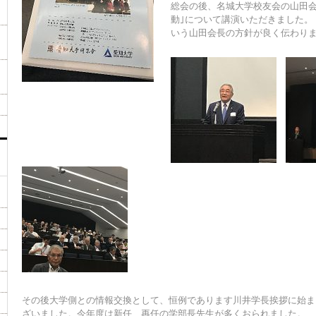
総会の後、名城大学校友会の山田
動｣について講演いただきました。
いう山田会長の方針が良く伝わり
その後大学側との情報交換として、恒例であります川井学長挨拶に始ま
ざいました。今年度は新任、再任の学部長先生が多くおられました。