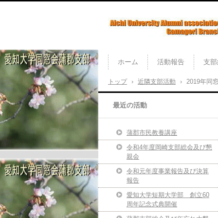
愛知大学同窓会蒲郡支部
ホーム
活動報告
支部
トップ
›
近隣支部活動
›
2019年
最近の活動
蒲郡市民教養講座
令和4年度岡崎支部総会及び懇
親会
令和元年度事業報告及び決算
報告
愛知大学短期大学部 創立60
周年記念式典開催