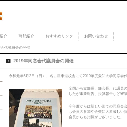
紹介
蒲郡紹介
おすすめリンク
お問い合わせ
同窓会代議員会の開催
2019年同窓会代議員会の開催
令和元年6月2日（日）、名古屋車道校舎にて2019年度愛知大学同窓会
全国から支部長、部会長、代議員
したが事業報告、決算報告など審
今年度からは新しい形での同窓会
も会員の参加や会費に大変厳しい
会長からも指摘がございました。