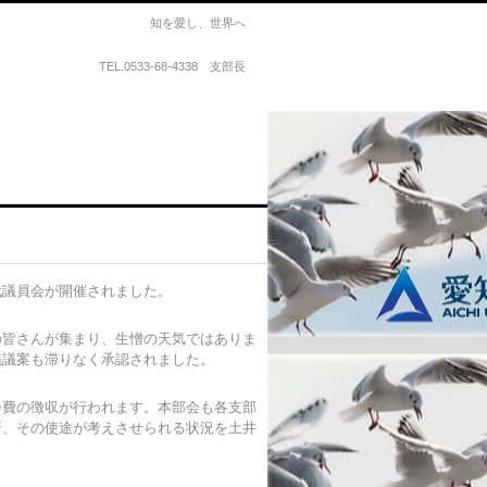
知を愛し、世界へ
TEL.
0533-68-4338 支部長
代議員会が開催されました。
の皆さんが集まり、生憎の天気ではありま
議議案も滞りなく承認されました。
会費の徴収が行われます。本部会も各支部
折、その使途が考えさせられる状況を土井